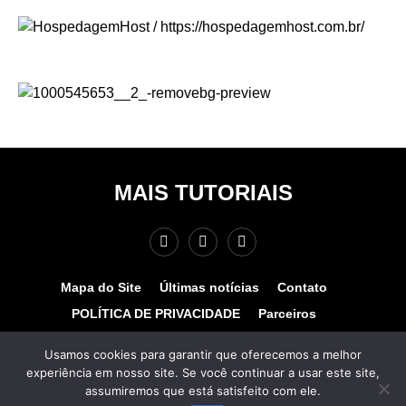
MAIS TUTORIAIS
Mapa do Site
Últimas notícias
Contato
POLÍTICA DE PRIVACIDADE
Parceiros
Teste de velocidade
Quem somos?
Usamos cookies para garantir que oferecemos a melhor
experiência em nosso site. Se você continuar a usar este site,
© COPYRIGHT 2025 - MAIS TUTORIAIS. TODOS OS
assumiremos que está satisfeito com ele.
DIREITOS RESERVADOS. Desenvolvido por