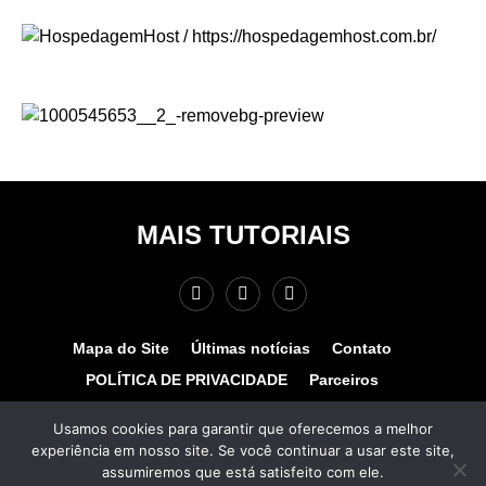
MAIS TUTORIAIS
Mapa do Site
Últimas notícias
Contato
POLÍTICA DE PRIVACIDADE
Parceiros
Teste de velocidade
Quem somos?
Usamos cookies para garantir que oferecemos a melhor
experiência em nosso site. Se você continuar a usar este site,
© COPYRIGHT 2025 - MAIS TUTORIAIS. TODOS OS
assumiremos que está satisfeito com ele.
DIREITOS RESERVADOS. Desenvolvido por