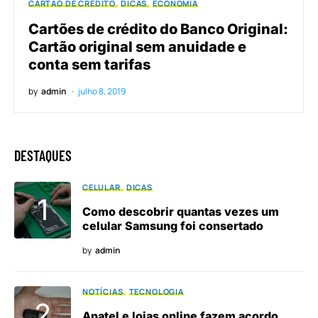
CARTÃO DE CRÉDITO
DICAS
ECONOMIA
Cartões de crédito do Banco Original:
Cartão original sem anuidade e
conta sem tarifas
by
admin
julho 8, 2019
DESTAQUES
CELULAR
DICAS
Como descobrir quantas vezes um
celular Samsung foi consertado
by
admin
NOTÍCIAS
TECNOLOGIA
Anatel e lojas online fazem acordo