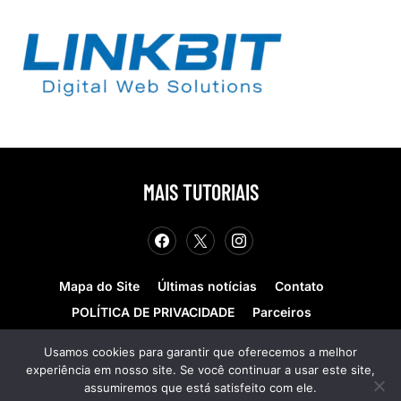
MAIS TUTORIAIS
Mapa do Site
Últimas notícias
Contato
POLÍTICA DE PRIVACIDADE
Parceiros
Teste de velocidade
Quem somos?
Usamos cookies para garantir que oferecemos a melhor
experiência em nosso site. Se você continuar a usar este site,
© COPYRIGHT 2025 - MAIS TUTORIAIS. TODOS OS
assumiremos que está satisfeito com ele.
DIREITOS RESERVADOS. Desenvolvido por