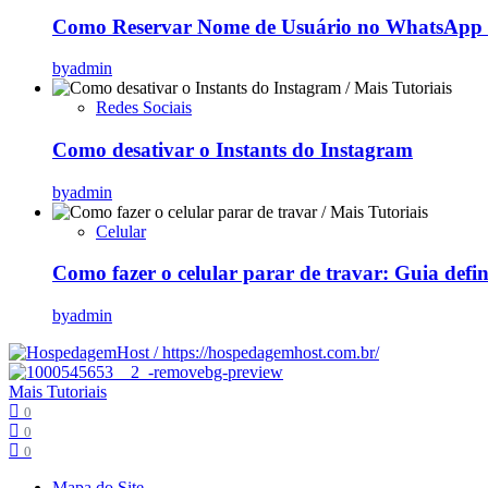
Como Reservar Nome de Usuário no WhatsApp (
by
admin
Redes Sociais
Como desativar o Instants do Instagram
by
admin
Celular
Como fazer o celular parar de travar: Guia defi
by
admin
Mais Tutoriais
0
0
0
Mapa do Site