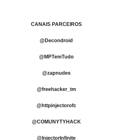
CANAIS PARCEIROS
@Decondroid
@MPTemTudo
@zapnudes
@freehacker_tm
@httpinjectorofc
@COMUNYTYHACK
@InjectorInfinite