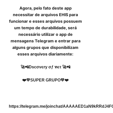
Agora, pelo fato deste app
necessitar de arquivos EHIS para
funcionar e esses arquivos possuem
um tempo de durabilidade, será
necessário utilizar o app de
mensagens Telegram e entrar para
alguns grupos que disponibilizam
esses arquivos diariamente:
🚀📲Dscσvєry σƒ ทєτ 🚀📲
❤️💛SUPER GRUPO💛❤️
https://telegram.me/joinchat/AAAAAED1aN9kRRdJ4F