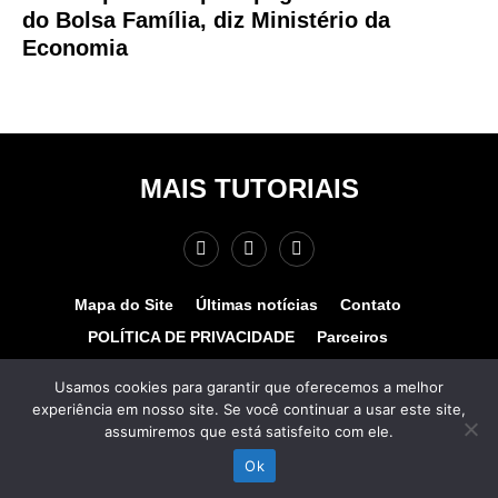
do Bolsa Família, diz Ministério da
Economia
MAIS TUTORIAIS
Mapa do Site
Últimas notícias
Contato
POLÍTICA DE PRIVACIDADE
Parceiros
Teste de velocidade
Quem somos?
Usamos cookies para garantir que oferecemos a melhor
experiência em nosso site. Se você continuar a usar este site,
© COPYRIGHT 2025 - MAIS TUTORIAIS. TODOS OS
assumiremos que está satisfeito com ele.
DIREITOS RESERVADOS. Desenvolvido por
www.hospedagemhost.com.br.
Ok