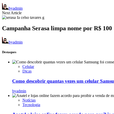
by
admin
Next Article
Campanha Serasa limpa nome por R$ 100
by
admin
Destaques
Celular
Dicas
Como descobrir quantas vezes um celular Samsu
by
admin
Notícias
Tecnologia