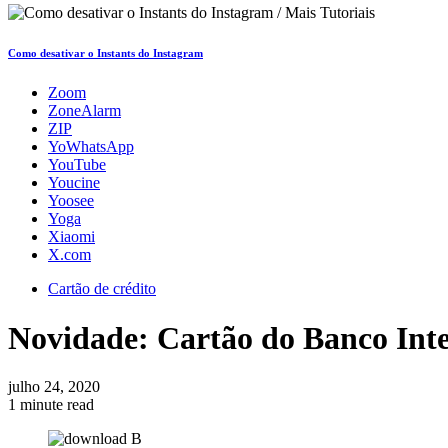
Como desativar o Instants do Instagram
Zoom
ZoneAlarm
ZIP
YoWhatsApp
YouTube
Youcine
Yoosee
Yoga
Xiaomi
X.com
Cartão de crédito
Novidade: Cartão do Banco Int
julho 24, 2020
1 minute read