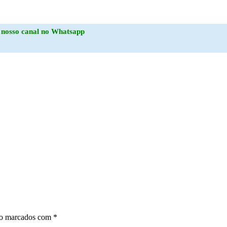
o
nosso canal no Whatsapp
ão marcados com
*