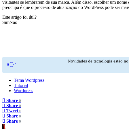
visitantes se lembrarem de sua marca. Além disso, escolher um nome
preocupa é que o processo de atualização do WordPress pode ser mais 
Este artigo foi útil?
Sim
Não
Novidades de tecnologia estão n
👉
Tema Wordpress
Tutorial
Wordpress
Share
0
Share
0
Tweet
0
Share
0
Share
0