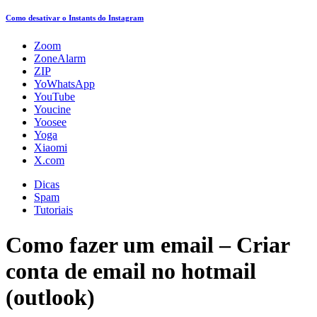
Como desativar o Instants do Instagram
Zoom
ZoneAlarm
ZIP
YoWhatsApp
YouTube
Youcine
Yoosee
Yoga
Xiaomi
X.com
Dicas
Spam
Tutoriais
Como fazer um email – Criar
conta de email no hotmail
(outlook)