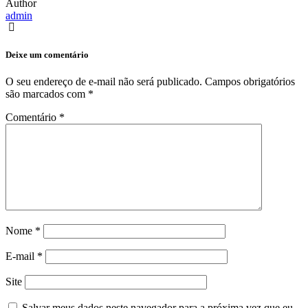
Author
admin
Deixe um comentário
O seu endereço de e-mail não será publicado.
Campos obrigatórios
são marcados com
*
Comentário
*
Nome
*
E-mail
*
Site
Salvar meus dados neste navegador para a próxima vez que eu