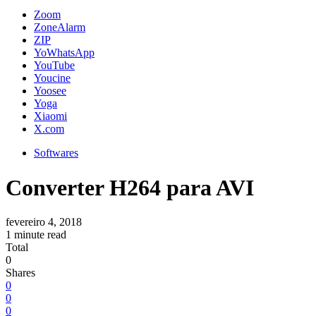
Zoom
ZoneAlarm
ZIP
YoWhatsApp
YouTube
Youcine
Yoosee
Yoga
Xiaomi
X.com
Softwares
Converter H264 para AVI
fevereiro 4, 2018
1 minute read
Total
0
Shares
0
0
0