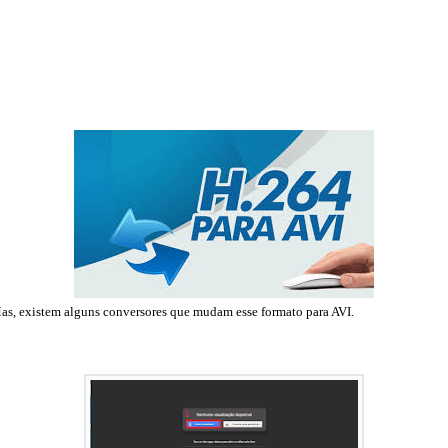
as, existem alguns conversores que mudam esse formato para AVI.