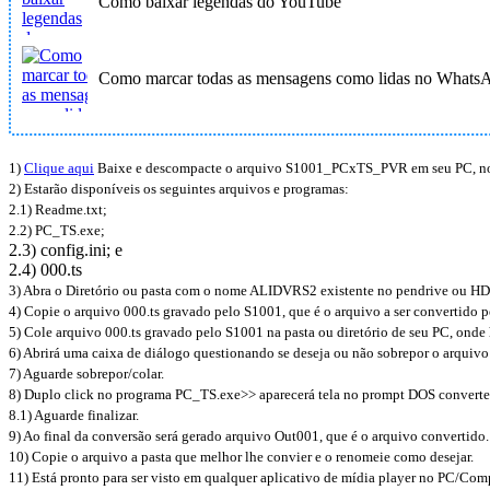
Como baixar legendas do YouTube
Como marcar todas as mensagens como lidas no Whats
1)
Clique aqui
Baixe e descompacte o arquivo S1001_PCxTS_PVR
em seu PC, no
2) Estarão disponíveis os seguintes arquivos e programas:
2.1) Readme.txt;
2.2) PC_TS.exe;
2.3) config.ini; e
2.4) 000.ts
3) Abra o Diretório ou pasta com o nome ALIDVRS2 existente no pendrive ou HD
4) Copie o arquivo 000.ts gravado pelo S1001, que é o arquivo a ser convertido
5) Cole arquivo 000.ts gravado pelo S1001 na pasta ou diretório de seu PC, ond
6) Abrirá uma caixa de diálogo questionando se deseja ou não sobrepor o arquivo 
7) Aguarde sobrepor/colar.
8) Duplo click no programa PC_TS.exe>> aparecerá tela no prompt DOS converte
8.1) Aguarde finalizar.
9) Ao final da conversão será gerado arquivo Out001, que é o arquivo convertido.
10) Copie o arquivo a pasta que melhor lhe convier e o renomeie como desejar.
11) Está pronto para ser visto em qualquer aplicativo de mídia player no PC/Com