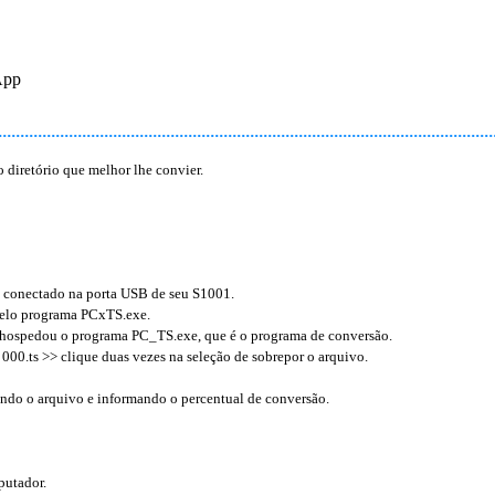
App
 diretório que melhor lhe convier.
 conectado na porta USB de seu S1001.
 pelo programa PCxTS.exe.
e hospedou o programa PC_TS.exe, que é o programa de conversão.
000.ts >> clique duas vezes na seleção de sobrepor o arquivo.
ndo o arquivo e informando o percentual de conversão.
putador.