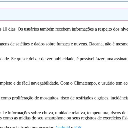
s 10 dias. Os usuários também recebem informações a respeito dos nív
gens de satélites e dados sobre fumaça e nuvens. Bacana, não é mesmo? É 
de. Se quiser deixar de ver publicidade, é possível fazer uma assinatu
ompleto e de fácil navegabilidade. Com o Climatempo, o usuário tem ac
 como proliferação de mosquitos, risco de resfriados e gripes, incidênci
l e informações sobre chuva, umidade relativa, temperatura, riscos de i
s como as mídias do seu smartphone ou seus registros de exercícios fís
 pode ser baixado por usuários
Android
e
iOS
.