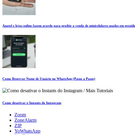
Anatel e lojas online fazem acordo para proibir a venda de minicelulares usados em presídi
Como Reservar Nome de Usuário no WhatsApp (Passo a Passo)
Como desativar o Instants do Instagram
Zoom
ZoneAlarm
ZIP
YoWhatsApp