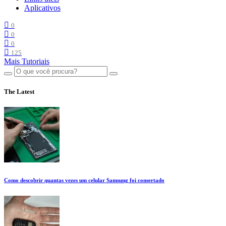
Aplicativos
0
0
0
125
Mais Tutoriais
The Latest
Como descobrir quantas vezes um celular Samsung foi consertado