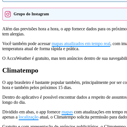
Grupo do Instagram
Além das previsões hora a hora, o app fornece dados para os próximo
tem alergias.
Você também pode acessar
mapas atualizados em tempo real
, com ima
temperatura atual de forma rápida e prática.
O AccuWeather é gratuito, mas tem anúncios dentro de sua navegabilida
Climatempo
O app brasileiro é bastante popular também, principalmente por ser c
hora e também pelos próximos 15 dias.
Dentro do aplicativo é possível encontrar dados a respeito de assuntos
longo do dia.
Dividido em abas, o app fornece
mapas
com atualizações em tempo rea
apenas a
localização
atual, o Climatempo solicita permissão para dado
Gratuito e com apresentação de anúncios publicitários, o Climatempo