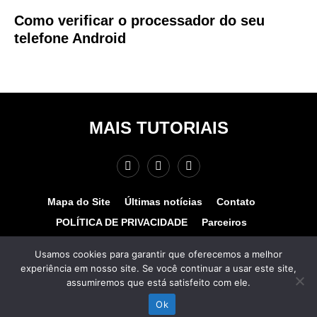
Como verificar o processador do seu
telefone Android
MAIS TUTORIAIS
Mapa do Site
Últimas notícias
Contato
POLÍTICA DE PRIVACIDADE
Parceiros
Teste de velocidade
Quem somos?
Usamos cookies para garantir que oferecemos a melhor
experiência em nosso site. Se você continuar a usar este site,
© COPYRIGHT 2025 - MAIS TUTORIAIS. TODOS OS
assumiremos que está satisfeito com ele.
DIREITOS RESERVADOS. Desenvolvido por
www.hospedagemhost.com.br.
Ok