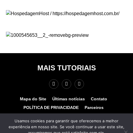
MAIS TUTORIAIS
Mapa do Site
Últimas notícias
Contato
POLÍTICA DE PRIVACIDADE
Parceiros
Teste de velocidade
Quem somos?
Usamos cookies para garantir que oferecemos a melhor
experiência em nosso site. Se você continuar a usar este site,
© COPYRIGHT 2025 - MAIS TUTORIAIS. TODOS OS
assumiremos que está satisfeito com ele.